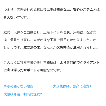
つまり、管理会社の原状回復工事は
割高な上、安心システムとは
言えない
のです。
結局、天井を全面撤去し、上階トイレを着脱、床補強、配管交
換、天井やり直し。大がかりな工事で費用もかかりました。が、
しかしです。
難交渉の末
、なんとか
火災共済が適用
されました。
このように独立専業の設計事務所は、
より専門的でクライアント
に寄り添った
サポート
が可能なのです。
手紙の届かない場所
大規模修繕、割高に注意1
大規模修繕、割高に注意2