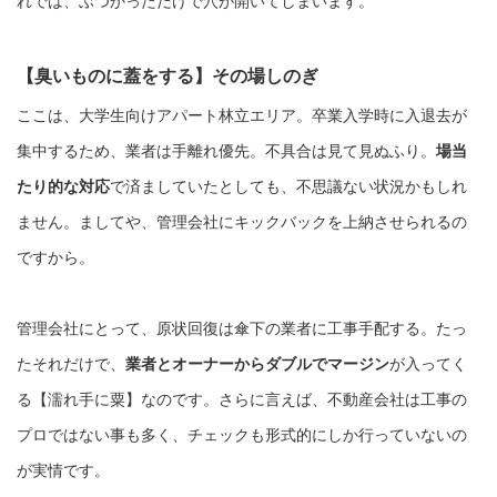
れでは、ぶつかっただけで穴が開いてしまいます。
【臭いものに蓋をする】その場しのぎ
ここは、大学生向けアパート林立エリア。卒業入学時に入退去が
集中するため、業者は手離れ優先。不具合は見て見ぬふり。
場当
たり的な対応
で済ましていたとしても、不思議ない状況かもしれ
ません。ましてや、管理会社にキックバックを上納させられるの
ですから。
管理会社にとって、原状回復は傘下の業者に工事手配する。たっ
たそれだけで、
業者とオーナーからダブルでマージン
が入ってく
る【濡れ手に粟】なのです。さらに言えば、不動産会社は工事の
プロではない事も多く、チェックも形式的にしか行っていないの
が実情です。