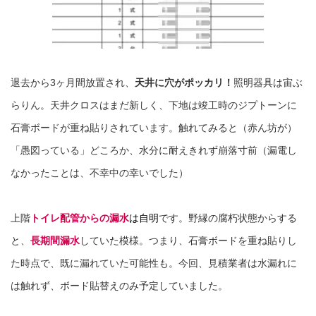
退去から3ヶ月間放置され、
天井に穴がポッカリ！
照明器具は宙ぶ
らりん。天井クロスはまだ新しく、下地は竣工時のジプトーンに
石膏ボードが重ね貼りされています。触れてみると（赤ん坊が）
「愚図っている」どころか、水分に耐えきれず崩落寸前（漏電し
なかったことは、不幸中の幸いでした）
上階
トイレ配管からの漏水
は自明
です。野縁の腐朽状態からする
と、
長期間漏水
していた模様。つまり、石膏ボードを重ね貼りし
た時点で、既に漏れていた可能性も。今回、見積業者は水漏れに
は触れず、ボード貼替えのみ予定していました。