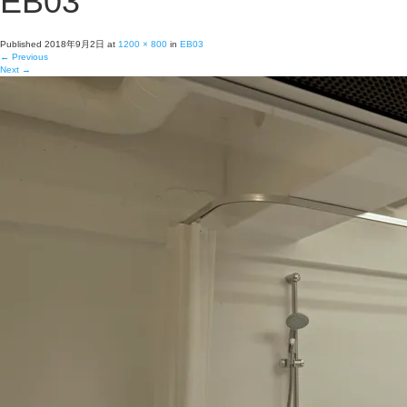
EB03
Published
2018年9月2日
at
1200 × 800
in
EB03
←
Previous
Next
→