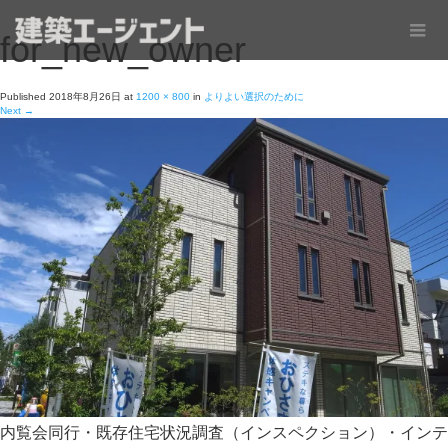
for_new_owner
Published
2018年8月26日
at
1200 × 800
in
よりよい選択のために
Next
→
内覧会同行・既存住宅状況調査（インスペクション）・インテ